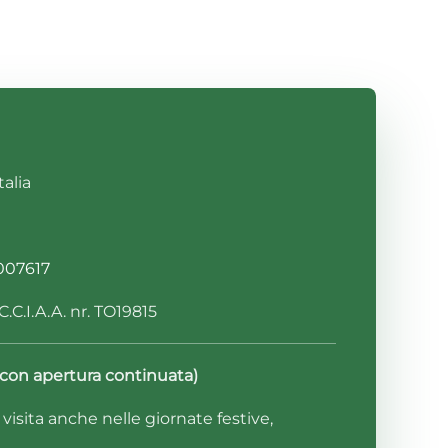
talia
007617
.C.I.A.A. nr. TO19815
0 (con apertura continuata)
isita anche nelle giornate festive,