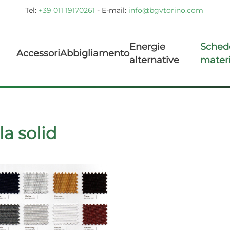
Tel:
+39 011 19170261
- E-mail:
info@bgvtorino.com
Energie
Sched
Accessori
Abbigliamento
alternative
materi
la solid