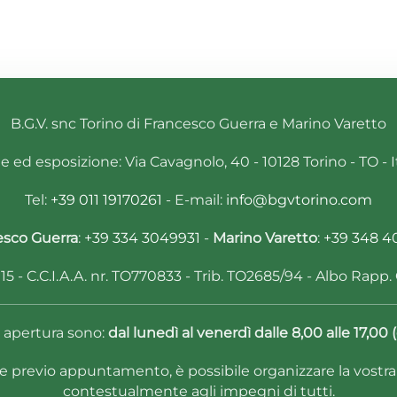
B.G.V. snc Torino di Francesco Guerra e Marino Varetto
 ed esposizione: Via Cavagnolo, 40 - 10128 Torino - TO - I
Tel:
+39 011 19170261
- E-mail:
info@bgvtorino.com
esco Guerra
:
+39 334 3049931
-
Marino Varetto
:
+39 348 4
5 - C.C.I.A.A. nr. TO770833 - Trib. TO2685/94 - Albo Rapp. C
di apertura sono:
dal lunedì al venerdì dalle 8,00 alle 17,0
e previo appuntamento, è possibile organizzare la vostra v
contestualmente agli impegni di tutti.