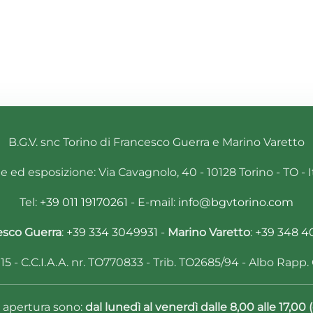
B.G.V. snc Torino di Francesco Guerra e Marino Varetto
 ed esposizione: Via Cavagnolo, 40 - 10128 Torino - TO - I
Tel:
+39 011 19170261
- E-mail:
info@bgvtorino.com
esco Guerra
:
+39 334 3049931
-
Marino Varetto
:
+39 348 4
5 - C.C.I.A.A. nr. TO770833 - Trib. TO2685/94 - Albo Rapp. C
di apertura sono:
dal lunedì al venerdì dalle 8,00 alle 17,0