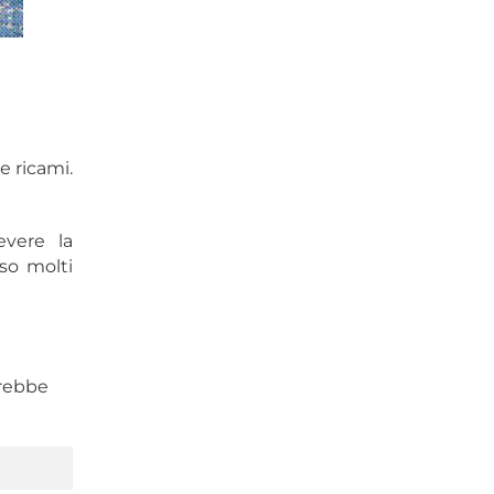
e ricami.
evere la
so molti
trebbe