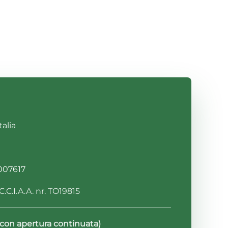
talia
007617
.C.I.A.A. nr. TO19815
0 (con apertura continuata)