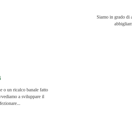
Siamo in grado di a
abbigliam
i
e o un ricalco banale fatto
vvediamo a sviluppare il
fezionare...