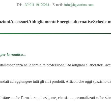
Tel:
+39 011 19170261
- E-mail:
info@bgvtorino.com
azioni
Accessori
Abbigliamento
Energie alternative
Schede m
er la nautica...
all'esperienza nelle forniture professionali ad artigiani e laboratori, acc
ndati ad aggiungere tutti gli altri prodotti. Articoli che oggi spaziano da
ddisfare anche l'armatore più esigente, che siano personalizzati e che si