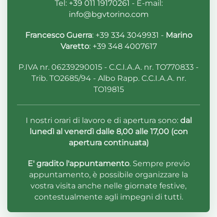
Tel:
+39 011 19170261
- E-mail:
info@bgvtorino.com
Francesco Guerra
:
+39 334 3049931
-
Marino
Varetto
:
+39 348 4007617
P.IVA nr. 06239290015 - C.C.I.A.A. nr. TO770833 -
Trib. TO2685/94 - Albo Rapp. C.C.I.A.A. nr.
TO19815
I nostri orari di lavoro e di apertura sono:
dal
lunedì al venerdì dalle 8,00 alle 17,00 (con
apertura continuata)
E' gradito l'appuntamento
. Sempre previo
appuntamento, è possibile organizzare la
vostra visita anche nelle giornate festive,
contestualmente agli impegni di tutti.