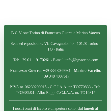
B.G.V. snc Torino di Francesco Guerra e Marino Varetto
Sede ed esposizione: Via Cavagnolo, 40 - 10128 Torino -
TO - Italia
Tel:
+39 011 19170261
- E-mail:
info@bgvtorino.com
Francesco Guerra
:
+39 334 3049931
-
Marino Varetto
:
+39 348 4007617
P.IVA nr. 06239290015 - C.C.I.A.A. nr. TO770833 - Trib.
TO2685/94 - Albo Rapp. C.C.I.A.A. nr. TO19815
I nostri orari di lavoro e di apertura sono:
dal lunedì al